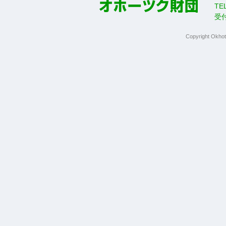
TE
受
Copyright Okhot