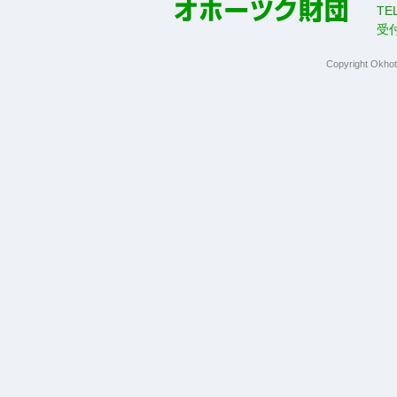
TE
受
Copyright Okhot