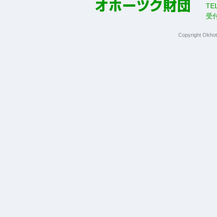
TE
受
Copyright Okhot