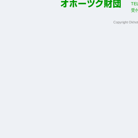
TE
受
Copyright Okhot