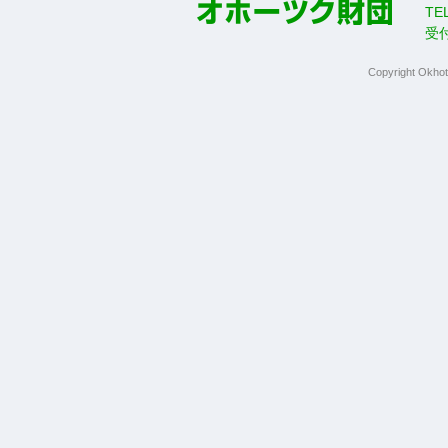
TE
受
Copyright Okhot