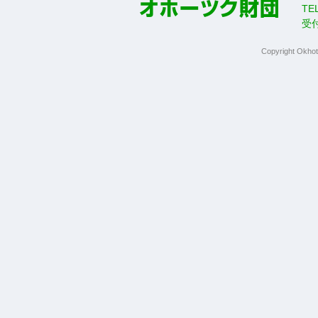
TE
受
Copyright Okhot