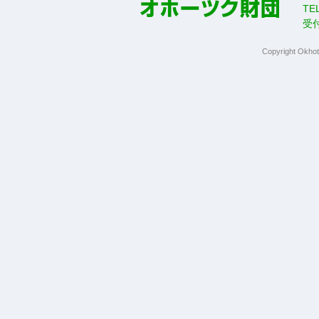
TE
受
Copyright Okhot